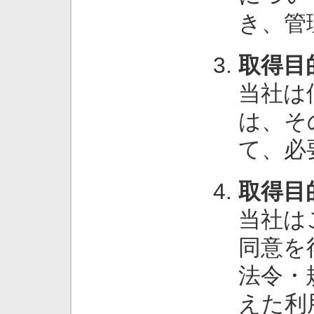
き、管
取得目
当社は
は、そ
て、必
取得目
当社は
同意を
法令・
えた利